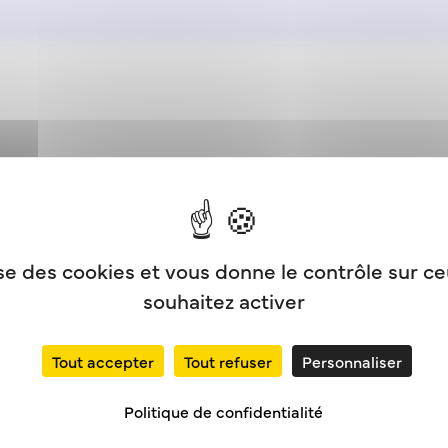
lise des cookies et vous donne le contrôle sur c
souhaitez activer
Tout accepter
Tout refuser
Personnaliser
Politique de confidentialité