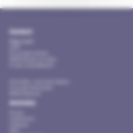
Contact
Siège social :
AUPF
20 rue Saint-Antoine
26100 Romans-sur-Isère
E-mail: contact@aupf.fr
UP du Rhin - Cours des Chaines
13 rue des Franciscains
68100
Mulhouse
Activités
Forums
Conférences
Colloques
eBoo