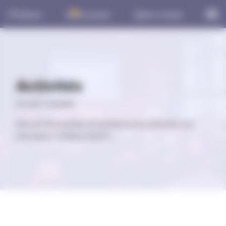
Panneau de gestion des cookies
0
Adhérer
Mon panier
Mon compte
Activités
Accueil
>
Activités
Des activités pensées et animées par les adhérents des
associations affiliées à l'AUPF !