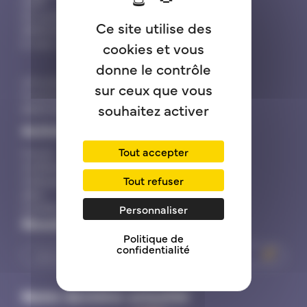
AUPF
20 rue Saint-Antoine
Ce site utilise des
26100 Romans-sur-Isère
E-mail: contact@aupf.fr
cookies et vous
donne le contrôle
UP du Rhin - Cours des Chaines
sur ceux que vous
13 rue des Franciscains
souhaitez activer
68100
Mulhouse
Activités
Tout accepter
Forums
Conférences
Tout refuser
Colloques
eBoo
Comités régionaux
Personnaliser
Newsletter
Politique de
confidentialité
Notre dernière actualité