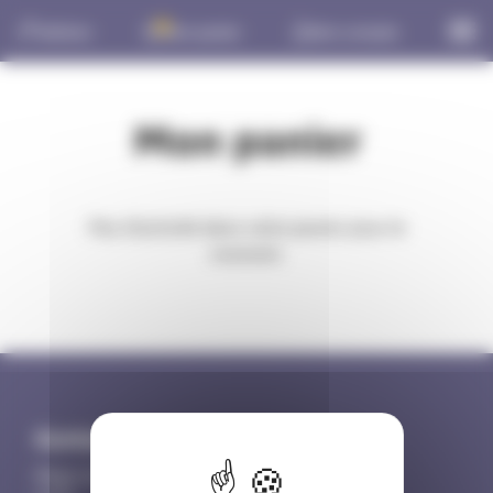
Panneau de gestion des cookies
0
Adhérer
Mon panier
Mon compte
Mon panier
Pas d'activité dans votre panier pour le
moment.
Contact
Siège social :